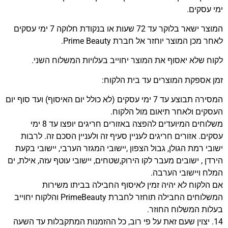
ימי עסקים.
המוצר ישאר בלוקר עד 72 שעות או בנקודת חלוקה 7 ימי עסקים
לאחר מכן המוצר יוחזר אל חברת Prime Beauty.
לקוח שלא יאסוף את המוצר יחוייב בעלויות המשלוח השני.
זמן אספקת המוצרים עד בית הלקוח:
המסירה תבוצע עד 7 ימי עסקים (לא כולל יום האיסוף) ועד סוף יום
העסקים ולאחר תיאום מול הלקוח.
משלוחים המיועדים להפצה באזורים חריגים יופצו עד 8 ימי
עסקים. אזורים חריגים לעניין סעיף זה ולעניין הסכם זה. לרבות
ישובי רמת הגולן, גבול הצפון ,יישובי המגזר הערבי, יישובי בקעת
הירדן , ישובים מעבר לקו הירוק,שטחים, יישובי עוטף עזה, אילת, ים
המלח ויישובי הערבה.
אם הלקוח לא יהיה זמין לאיסוף החבילה בביתו משירות
המשלוחים החבילה תוחזר לחברת PrimeBeauty והלקוח יחוייב
בעלות המשלוח החוזר.
14. יצוין שעם זאת על פי רוב, כל ההזמנות המתקבלות עד השעה