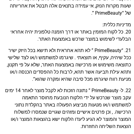
שעות מקרות הנזק, אי עמידה בתנאים אלה תבטל את אחריותה
של “PrimeBeauty ”.
מדיניות כללית:
20. כל לקוח המזמין באתר או דרך הזמנה טלפונית יהיה אחראי
הבלעדי לשימוש במוצר שרכש באמצעות האתר.
21. “PrimeBeauty ” לא תהא אחראית ולא תישא בכל היזק ישיר
ככל שיהיה, עקיף, או תוצאתי . שיגרמו למשתמש ו/או לצד שלישי
כתוצאה משימוש או מרכישה באמצעות האתר, שלא על פי תקנון,
ותהא עילת תביעה אשר תהא, לרבות כל ההפסדים הכנסה ו/או
מניעת רווח שיגרמו מכל סיבה שהיא ומקרה שהוא”.
22. ל- PrimeBeauty ” נתונה הזכות לא לקבל מוצר לאחר 14 ימים
עקב מוצר שנרכש על ידי הלקוח הנובעת מחוסר התאמה
למשתמש ו/או מטעות מביצוע הפעולה באתר בהקלדת נתוני
הרכישה. , וכן פרטים אישיים ומזהים שגויים שנמסרו למשלוח
המוצר והמוצר לא הגיע ליעדו הלקוח ישא בהוצאות המוצר ו/או
הוצאות השליחה החוזרות.