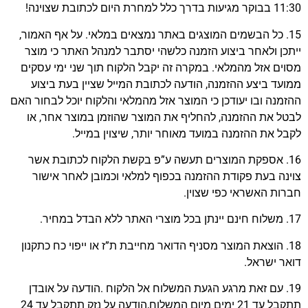
11:30 בבוקר מגיעות בדרך כלל למחרת היום לכתובת שצוינה!
15. כל הבשמים המוצגים באתר נמצאים במלאי. על אף האמור,
ייתכן ולאחר ביצוע הזמנה כלשהי יסתבר למנהל האתר כי מוצר
מסוים אזל מהמלאי. במקרה זה יקבל הלקוח תוך שני ימי עסקים
ממועד ביצע ההזמנה, הודעה לכתובת המייל שציין בעת ביצוע
ההזמנה ובו יעודכן כי המוצר אזל מהמלאי והלקוח יוכל לבחור האם
לבטל את ההזמנה, להחליף את המוצר שהוזמן במוצר אחר, או
לקבל את ההזמנה במועד מאוחר יותר, שיצוין במייל.
16. אספקת המוצרים תעשה ע”פ בקשת הלקוח לכתובת אשר
צוינה בעת פקודת ההזמנה בכפוף למלאי וכמובן לאחר אישור
חברות האשראי כפי שצוין.
17. משלוח חינם יינתן בכל מוצרי האתר ללא הבדל במחיר.
18. הוצאת המוצר מסניף הדואר מחייבת ת”ז או ייפוי כח כתקנון
דואר ישראל.
19. עם זאת מרגע הגעת המשלוח אל הלקוח .הודעה על אובדן
תתקבל עד 21 ימים מיום המשלוח,הודעה על נזק תתקבל עד 24