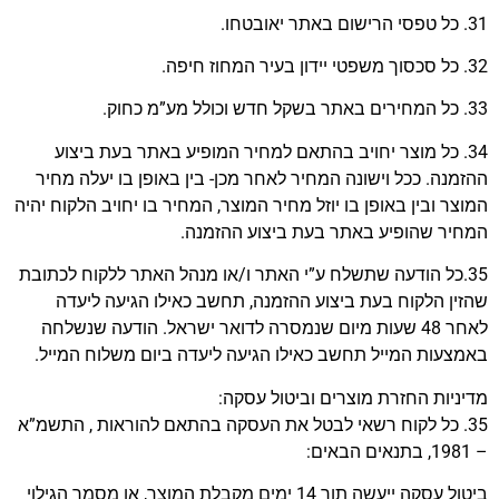
31. כל טפסי הרישום באתר יאובטחו.
32. כל סכסוך משפטי יידון בעיר המחוז חיפה.
33. כל המחירים באתר בשקל חדש וכולל מע”מ כחוק.
34. כל מוצר יחויב בהתאם למחיר המופיע באתר בעת ביצוע
ההזמנה. ככל וישונה המחיר לאחר מכן- בין באופן בו יעלה מחיר
המוצר ובין באופן בו יוזל מחיר המוצר, המחיר בו יחויב הלקוח יהיה
המחיר שהופיע באתר בעת ביצוע ההזמנה.
35.כל הודעה שתשלח ע”י האתר ו/או מנהל האתר ללקוח לכתובת
שהזין הלקוח בעת ביצוע ההזמנה, תחשב כאילו הגיעה ליעדה
לאחר 48 שעות מיום שנמסרה לדואר ישראל. הודעה שנשלחה
באמצעות המייל תחשב כאילו הגיעה ליעדה ביום משלוח המייל.
מדיניות החזרת מוצרים וביטול עסקה:
35. כל לקוח רשאי לבטל את העסקה בהתאם להוראות , התשמ”א
– 1981, בתנאים הבאים:
ביטול עסקה ייעשה תוך 14 ימים מקבלת המוצר, או מסמך הגילוי