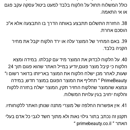
כולל המשלוח תחול על הלקוח בלבד למעט ביטול עסקה עקב פגם
או אי התאמה.
38. החזרת התשלום תתבצע באותה הדרך בו התבצעה אלא א”כ
הוסכם אחרת.
39. באם המחיר של המוצר עלה או ירד הלקוח יקבל את מחיר
הקניה בלבד.
40. על הלקוח לבדוק את המוצר מיד עם קבלתו. במידה ומצא
הלקוח כי קיבל מוצר פגום,יודיע במייל האתר שהוא פגום תוך 24
שעות, לאחר מכן ישלח הלקוח את המוצר באריזתו בדואר רשום ו”
PrimeBeauty ” תחליף את המוצר הפגום במוצר חדש, במידה
ונמצא שהמוצר שהלקוח החזיר תקין, המוצר ישלח בחזרה ללקוח
והלקוח יחויב בגין עלויות המשלוח.
41. אין אפשרות החלפה של מוצרי מתנה שנותן האתר ללקוחותיו.
תקנון זה נכתב בתור גילוי נאות ולא מתוך חשד לגבי כל אדם בעלי
האתר ” primebeauty.co.il “