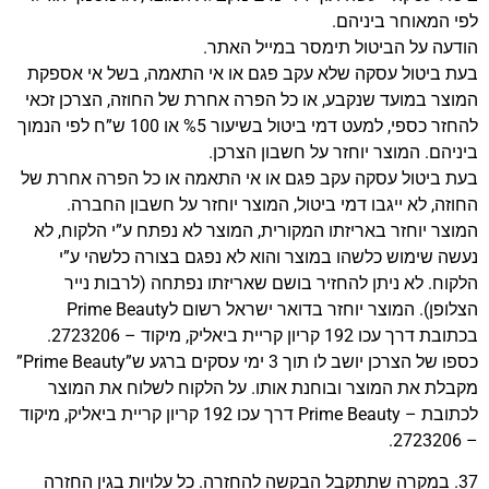
לפי המאוחר ביניהם.
הודעה על הביטול תימסר במייל האתר.
בעת ביטול עסקה שלא עקב פגם או אי התאמה, בשל אי אספקת
המוצר במועד שנקבע, או כל הפרה אחרת של החוזה, הצרכן זכאי
להחזר כספי, למעט דמי ביטול בשיעור %5 או 100 ש”ח לפי הנמוך
ביניהם. המוצר יוחזר על חשבון הצרכן.
בעת ביטול עסקה עקב פגם או אי התאמה או כל הפרה אחרת של
החוזה, לא ייגבו דמי ביטול, המוצר יוחזר על חשבון החברה.
המוצר יוחזר באריזתו המקורית, המוצר לא נפתח ע”י הלקוח, לא
נעשה שימוש כלשהו במוצר והוא לא נפגם בצורה כלשהי ע”י
הלקוח. לא ניתן להחזיר בושם שאריזתו נפתחה (לרבות נייר
הצלופן). המוצר יוחזר בדואר ישראל רשום לPrime Beauty
בכתובת דרך עכו 192 קריון קריית ביאליק, מיקוד – 2723206.
כספו של הצרכן יושב לו תוך 3 ימי עסקים ברגע ש”Prime Beauty”
מקבלת את המוצר ובוחנת אותו. על הלקוח לשלוח את המוצר
לכתובת – Prime Beauty דרך עכו 192 קריון קריית ביאליק, מיקוד
– 2723206.
37. במקרה שתתקבל הבקשה להחזרה. כל עלויות בגין החזרה