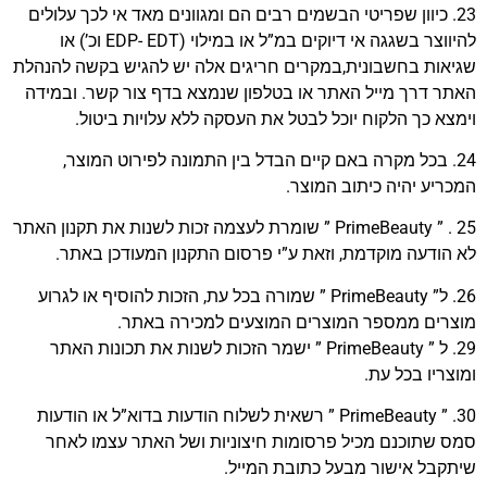
23. כיוון שפריטי הבשמים רבים הם ומגוונים מאד אי לכך עלולים
להיווצר בשגגה אי דיוקים במ”ל או במילוי (EDP- EDT וכ’) או
שגיאות בחשבונית,במקרים חריגים אלה יש להגיש בקשה להנהלת
האתר דרך מייל האתר או בטלפון שנמצא בדף צור קשר. ובמידה
וימצא כך הלקוח יוכל לבטל את העסקה ללא עלויות ביטול.
24. בכל מקרה באם קיים הבדל בין התמונה לפירוט המוצר,
המכריע יהיה כיתוב המוצר.
25 . ” PrimeBeauty ” שומרת לעצמה זכות לשנות את תקנון האתר
לא הודעה מוקדמת, וזאת ע”י פרסום התקנון המעודכן באתר.
26. ל” PrimeBeauty ” שמורה בכל עת, הזכות להוסיף או לגרוע
מוצרים ממספר המוצרים המוצעים למכירה באתר.
29. ל ” PrimeBeauty ” ישמר הזכות לשנות את תכונות האתר
ומוצריו בכל עת.
30. ” PrimeBeauty ” רשאית לשלוח הודעות בדוא”ל או הודעות
סמס שתוכנם מכיל פרסומות חיצוניות ושל האתר עצמו לאחר
שיתקבל אישור מבעל כתובת המייל.