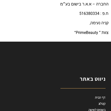
החברה – א.א.ר בישום בע״מ
ח.פ : 516380334
קניה נעימה,
צוות ” PrimeBeauty“
ניווט באתר
דף הבית
קטלוג
בשמים לאישה