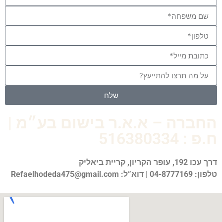
שלח
החברה – א.א.ר בישום בע״מ |
ח.פ : 516380334
דרך עכו 192, עופר הקריון, קריית
ביאליק
טלפון: 04-8777169
|
דוא”ל: Refaelhodeda475@gmail.com