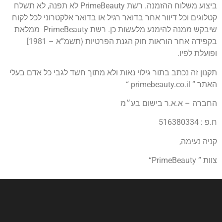
ביצוע משלוח ההזמנה. רשת PrimeBeauty לא תפנה, לא תשלח
קטלוגים וכל דיוור אחר בדואר רגיל או בדואר אלקטרוני לכל לקוח
שיבקש ממנה להימנע מלעשות כן. רשת PrimeBeauty ממלאת
בקפידה אחר הוראות חוק הגנת הפרטיות {תשמ”א – 1981]
ופועלת לפיו.
תקנון זה נכתב בתור גילוי נאות ולא מתוך חשד לגבי כל אדם בעלי
האתר ” primebeauty.co.il “
החברה – א.א.ר בישום בע״מ
ח.פ : 516380334
קניה נעימה,
צוות ” PrimeBeauty“