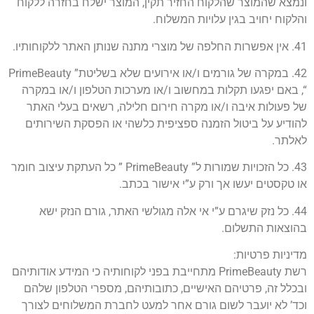
ונמצא שהמוצר שהלקוח החזיר תקין, המוצר ישלח בחזרה ללקוח
והלקוח יחויב בגין עלויות המשלוח.
41. אין אפשרות החלפה של מוצרי מתנה שנותן האתר ללקוחותיו.
42. במקרה של גורמים ו/או אירועים שלא בשליטת” PrimeBeauty
“, באם יפגעו תקלות במחשוב ו/או מערכות הטלפון ו/או במקרה
של פעולות איבה ו/או מקרה חירום חלילה, רשאים בעלי האתר
להודיע על ביטול הזמנה ספציפית כלשהי או הפסקת השירותים
לאלתר.
43. כל הזכויות שמורות ל” PrimeBeauty ” כל העתקת עיצוב חומר
או טקסטים יעשו אך ורק ע”י אישור בכתב.
44. כל נזק שיגרם ע”י אי אלה מגולשי האתר, גורם הנזק ישא
בהוצאות התשלום.
מדיניות פרטיות:
רשת PrimeBeauty מתחייבת בפני לקוחותיה כי המידע אודותיהם
ובכלל זה, פרטיהם האישיים, כתובותיהם, מספרי הטלפון שלהם
וכד’ לא יועבר לשום גורם אחר למעט לחברת המשלוחים לצורך