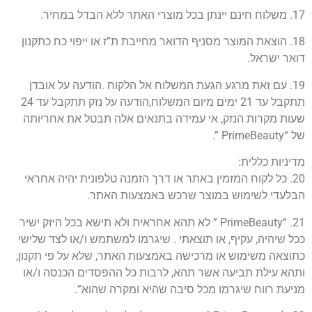
17. משלוח חינם יינתן בכל מוצרי האתר ללא הבדל במחיר.
18. הוצאת המוצר מסניף הדואר מחייבת ת”ז או ייפוי כח כתקנון
דואר ישראל.
19. עם זאת מרגע הגעת המשלוח אל הלקוח .הודעה על אובדן
תתקבל עד 21 ימים מיום המשלוח,הודעה על נזק תתקבל עד 24
שעות מקרות הנזק, אי עמידה בתנאים אלה תבטל את אחריותה
של “PrimeBeauty ”.
מדיניות כללית:
20. כל לקוח המזמין באתר או דרך הזמנה טלפונית יהיה אחראי
הבלעדי לשימוש במוצר שרכש באמצעות האתר.
21. “PrimeBeauty ” לא תהא אחראית ולא תישא בכל היזק ישיר
ככל שיהיה, עקיף, או תוצאתי . שיגרמו למשתמש ו/או לצד שלישי
כתוצאה משימוש או מרכישה באמצעות האתר, שלא על פי תקנון,
ותהא עילת תביעה אשר תהא, לרבות כל ההפסדים הכנסה ו/או
מניעת רווח שיגרמו מכל סיבה שהיא ומקרה שהוא”.