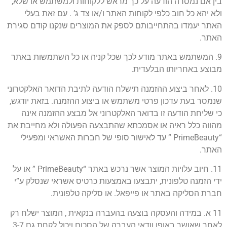
בין אם נמסרה הודעה על כך מראש ללקוחות ולמשתמש או שלא,
ולא יהא כל חוב כלפי לקוחות האתר ו/או צד ג’ . עם זאת בעלי
האתר יעמדו בהתחייבותם לספק את המוצרים שנקנו קודם סגירת
האתר.
9. המשתמש באתר מודע לכך שכל קניה או כל השתמשות באתר
מבוצע באחריותו הבלעדית.
10. לאחר ביצוע ההזמנה תישלח הודעה לתיבת הדואר האלקטרוני
שנמסר בעת עדכון פרטי משתמש או ביצוע ההזמנה. בזאת יודגש,
כי שליחת הודעה זו בדואר האלקטרוני אל מבצע ההזמנה אינה
מהווה כלל ראיה או אסמכתא שהתבצעה הפעולה ולא מחייבת את
“PrimeBeauty ” עד לאישור סופי של חברות האשראי ומפעילי
האתר.
11. חיוב עלויות המוצר אשר נרכש באתר “PrimeBeauty ” או על
ידי הזמנה טלפונית, יתבצעו באמצעות כרטיס אשראי שנסלק ע”י
חברת הסליקה באתר או פייפאל. או סליקה טלפונית.
11 א. במידה והעסקה בוצעה בהעברה בנקאית , המוצר ישלח רק
לאחר שאושר באופן וודאי העברה של הסכום ויכול לקחת גם 3-7