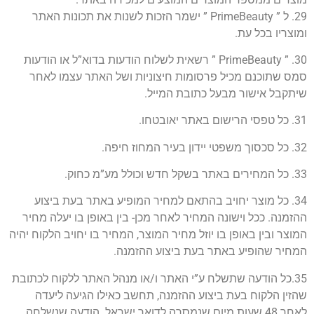
29. ל ” PrimeBeauty ” ישמר הזכות לשנות את תכונות האתר
ומוצריו בכל עת.
30. ” PrimeBeauty ” רשאית לשלוח הודעות בדוא”ל או הודעות
סמס שתוכנם מכיל פרסומות חיצוניות ושל האתר עצמו לאחר
שיתקבל אישור מבעל כתובת המייל.
31. כל טפסי הרישום באתר יאובטחו.
32. כל סכסוך משפטי יידון בעיר המחוז חיפה.
33. כל המחירים באתר בשקל חדש וכולל מע”מ כחוק.
34. כל מוצר יחויב בהתאם למחיר המופיע באתר בעת ביצוע
ההזמנה. ככל וישונה המחיר לאחר מכן- בין באופן בו יעלה מחיר
המוצר ובין באופן בו יוזל מחיר המוצר, המחיר בו יחויב הלקוח יהיה
המחיר שהופיע באתר בעת ביצוע ההזמנה.
35.כל הודעה שתשלח ע”י האתר ו/או מנהל האתר ללקוח לכתובת
שהזין הלקוח בעת ביצוע ההזמנה, תחשב כאילו הגיעה ליעדה
לאחר 48 שעות מיום שנמסרה לדואר ישראל. הודעה שנשלחה