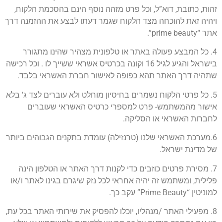
זהות, כתובת, דוא”ל, וכל פרט מזהה נוסף הינם בהסכמת הלקוח,
ויהיה זאת להוכחה מצד הלקוח שגמר דעתו לבצע את ההזמנה דרך
אתר “prime beauty”.
4. כל המבצע פעולה באתר או טלפונית מצהיר שהינו מתגורר
בישראל והגיע לגיל 16 וקונה בכרטיס אשראי ששייך לו . וכל רכישה
שתהיה דרך האתר תהא כפופה לאישור חברת האשראי בלבד.
5. כל פרטי הלקוח נשמרים בחיסיון מוחלט ולא עוברים לצד ג’ בלא
אישור מהמשתמש- פרט למספרי כרטיס האשראי שעוברים
לחברות האשראי או הסליקה.
6.מערכת האשראי שלנו (טרנזילה) עומדת בתקנים הגבוהים ביותר
של מדינת ישראל.
7. מסירת פרטים כוזבים כדי לקנות דרך האתר או הטלפון הינה
פלילית, ומשתמש זה יהיה אחראי לכל נזק שיגרם בגינו לאתר ו/או
למוניטין “Prime Beauty” עקב כך.
8. מפעילי האתר /מנהליו, יוכלו להפסיק את שירותי האתר בכל עת,