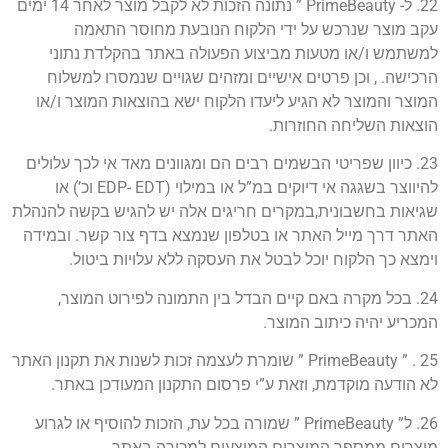
22. ל- PrimeBeauty ” נתונה הזכות לא לקבל מוצר לאחר 14 ימים
עקב מוצר שנרכש על ידי הלקוח הנובעת מחוסר התאמה
למשתמש ו/או מטעות מביצוע הפעולה באתר בהקלדת נתוני
הרכישה. , וכן פרטים אישיים ומזהים שגויים שנמסרו למשלוח
המוצר והמוצר לא הגיע ליעדו הלקוח ישא בהוצאות המוצר ו/או
הוצאות השליחה החוזרות.
23. כיוון שפריטי הבשמים רבים הם ומגוונים מאד אי לכך עלולים
להיווצר בשגגה אי דיוקים במ”ל או במילוי (EDP- EDT וכ’) או
שגיאות בחשבונית,במקרים חריגים אלה יש להגיש בקשה להנהלת
האתר דרך מייל האתר או בטלפון שנמצא בדף צור קשר. ובמידה
וימצא כך הלקוח יוכל לבטל את העסקה ללא עלויות ביטול.
24. בכל מקרה באם קיים הבדל בין התמונה לפירוט המוצר,
המכריע יהיה כיתוב המוצר.
25 . ” PrimeBeauty ” שומרת לעצמה זכות לשנות את תקנון האתר
לא הודעה מוקדמת, וזאת ע”י פרסום התקנון המעודכן באתר.
26. ל” PrimeBeauty ” שמורה בכל עת, הזכות להוסיף או לגרוע
מוצרים ממספר המוצרים המוצעים למכירה באתר.