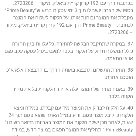
בכתובת דרך עכו 192 קריון קריית ביאליק, מיקוד – 2723206.
כספו של הצרכן יושב לו תוך 3 ימי עסקים ברגע ש”Prime Beauty”
מקבלת את המוצר ובוחנת אותו. על הלקוח לשלוח את המוצר
לכתובת – Prime Beauty דרך עכו 192 קריון קריית ביאליק, מיקוד
– 2723206.
37. במקרה שתתקבל הבקשה להחזרה. כל עלויות בגין החזרה
כולל המשלוח תחול על הלקוח בלבד למעט ביטול עסקה עקב פגם
או אי התאמה.
38. החזרת התשלום תתבצע באותה הדרך בו התבצעה אלא א”כ
הוסכם אחרת.
39. באם המחיר של המוצר עלה או ירד הלקוח יקבל את מחיר
הקניה בלבד.
40. על הלקוח לבדוק את המוצר מיד עם קבלתו. במידה ומצא
הלקוח כי קיבל מוצר פגום,יודיע במייל האתר שהוא פגום תוך 24
שעות, לאחר מכן ישלח הלקוח את המוצר באריזתו בדואר רשום ו”
PrimeBeauty ” תחליף את המוצר הפגום במוצר חדש, במידה