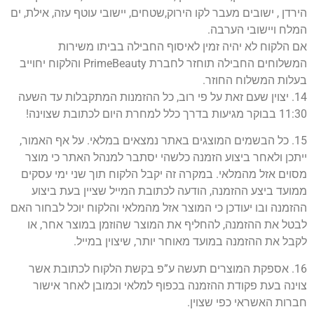
הירדן , ישובים מעבר לקו הירוק,שטחים, יישובי עוטף עזה, אילת, ים
המלח ויישובי הערבה.
אם הלקוח לא יהיה זמין לאיסוף החבילה בביתו משירות
המשלוחים החבילה תוחזר לחברת PrimeBeauty והלקוח יחוייב
בעלות המשלוח החוזר.
14. יצוין שעם זאת על פי רוב, כל ההזמנות המתקבלות עד השעה
11:30 בבוקר מגיעות בדרך כלל למחרת היום לכתובת שצוינה!
15. כל הבשמים המוצגים באתר נמצאים במלאי. על אף האמור,
ייתכן ולאחר ביצוע הזמנה כלשהי יסתבר למנהל האתר כי מוצר
מסוים אזל מהמלאי. במקרה זה יקבל הלקוח תוך שני ימי עסקים
ממועד ביצע ההזמנה, הודעה לכתובת המייל שציין בעת ביצוע
ההזמנה ובו יעודכן כי המוצר אזל מהמלאי והלקוח יוכל לבחור האם
לבטל את ההזמנה, להחליף את המוצר שהוזמן במוצר אחר, או
לקבל את ההזמנה במועד מאוחר יותר, שיצוין במייל.
16. אספקת המוצרים תעשה ע”פ בקשת הלקוח לכתובת אשר
צוינה בעת פקודת ההזמנה בכפוף למלאי וכמובן לאחר אישור
חברות האשראי כפי שצוין.