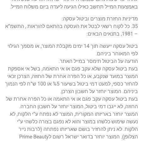
באמצעות המייל תחשב כאילו הגיעה ליעדה ביום משלוח המייל.
מדיניות החזרת מוצרים וביטול עסקה:
35. כל לקוח רשאי לבטל את העסקה בהתאם להוראות , התשמ”א
– 1981, בתנאים הבאים:
ביטול עסקה ייעשה תוך 14 ימים מקבלת המוצר, או מסמך הגילוי
לפי המאוחר ביניהם.
הודעה על הביטול תימסר במייל האתר.
בעת ביטול עסקה שלא עקב פגם או אי התאמה, בשל אי אספקת
המוצר במועד שנקבע, או כל הפרה אחרת של החוזה, הצרכן זכאי
להחזר כספי, למעט דמי ביטול בשיעור %5 או 100 ש”ח לפי הנמוך
ביניהם. המוצר יוחזר על חשבון הצרכן.
בעת ביטול עסקה עקב פגם או אי התאמה או כל הפרה אחרת של
החוזה, לא ייגבו דמי ביטול, המוצר יוחזר על חשבון החברה.
המוצר יוחזר באריזתו המקורית, המוצר לא נפתח ע”י הלקוח, לא
נעשה שימוש כלשהו במוצר והוא לא נפגם בצורה כלשהי ע”י
הלקוח. לא ניתן להחזיר בושם שאריזתו נפתחה (לרבות נייר
הצלופן). המוצר יוחזר בדואר ישראל רשום לPrime Beauty