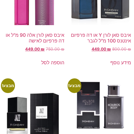
איבס סאן לורן Y או דה פרפיום
איבס סאן לורן אלה 90 מ"ל או
אינטנס 100 מ"ל לגבר
דה פרפיום לאישה
449.00
₪
750.00
₪
449.00
₪
800.00
₪
מידע נוסף
הוספה לסל
מבצע!
מבצע!