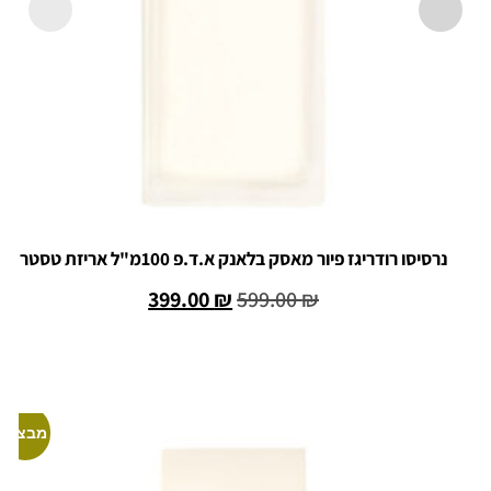
נרסיסו רודריגז פיור מאסק בלאנק א.ד.פ 100מ"ל אריזת טסטר
399.00
₪
599.00
₪
הוספה לסל
מבצע!