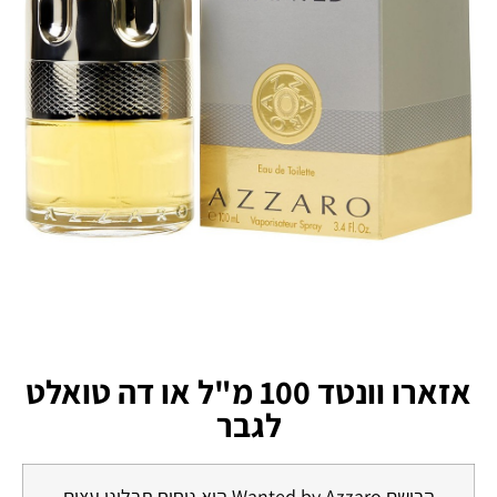
אזארו וונטד 100 מ"ל או דה טואלט
לגבר
הבושם Wanted by Azzaro הוא ניחוח תבליני עצים