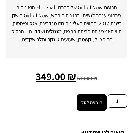
הבושם Girl of Now של חברת Elie Saab הוא ניחוח
פרחוני ענבר לנשים . זהו ניחוח חדש. Girl of Now הושק
בשנת 2017. התווים העליונים הם מנדרינה, אגס ופיסטוק;
תווי האמצע הם פריחת התפוז, מגנוליה ושקד; תווי הבסיס
הם פצ'ולי, קשמרן, שעועית טונקה וחלב שקדים.
349.00
₪
549.00
₪
הוספה לסל
חשוב לנו שתדעו: