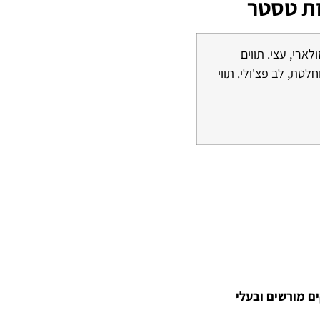
זת טסטר
ארי, עצי. תווים
חלטת, לב פצ'ולי. תווי
קים מורשים ובעלי