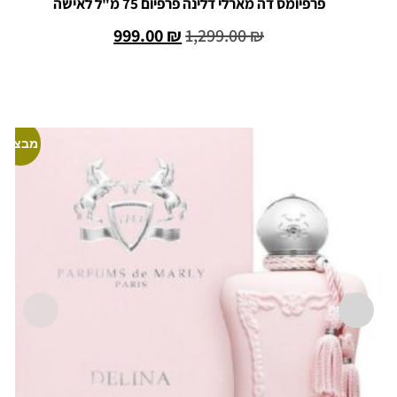
פרפיומס דה מארלי דלינה פרפיום 75 מ"ל לאישה
999.00
₪
1,299.00
₪
הוספה לסל
מבצע!