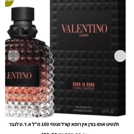
ולנטינו אומו בורן אין רומא קורל פנטזי 100 מ"ל א.ד.ט לגבר