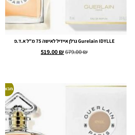
Gurelain IDYLLE גרלן איידיל לאישה 75 מ"ל א.ד.פ
519.00
₪
679.00
₪
הוספה לסל
מבצע!