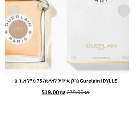
Gurelain IDYLLE גרלן איידיל לאישה 75 מ"ל א.ד.פ
519.00
₪
679.00
₪
הוספה לסל