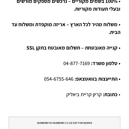
• 100% בשמים מקוריים – נרכשים מספקים מורשים
ובעלי תעודות מקוריות.
• משלוח מהיר לכל הארץ – אריזה מוקפדת ומשלוח עד
הבית.
• קנייה מאובטחת – תשלום מאובטח בתקן SSL
• טלפון משרד:
04-877-7169
• התייעצות בוואטצאפ:
054-6755-646
•
כתובת:
קריון קריית ביאליק
BURBERRY MY BURBERRY 3.0 OZ EDP FOR WOMEN