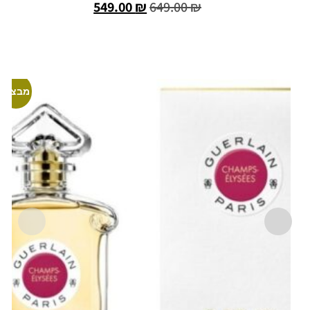
549.00
₪
649.00
₪
הוספה לסל
מבצע!