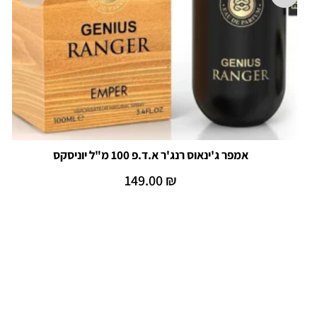
אמפר ג'ינאוס רנג'ר א.ד.פ 100 מ"ל יוניסקס
149.00
₪
הוספה לסל