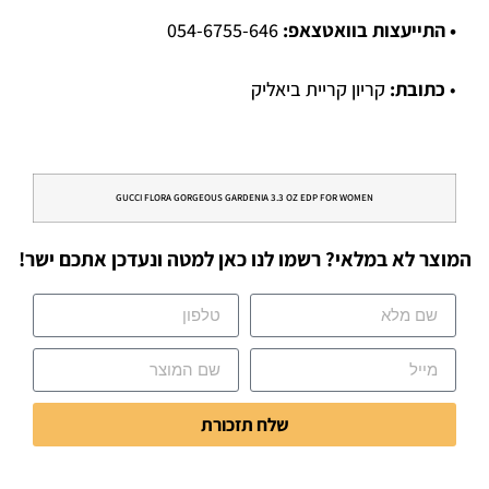
• התייעצות בוואטצאפ:
054-6755-646
•
כתובת:
קריון קריית ביאליק
GUCCI FLORA GORGEOUS GARDENIA 3.3 OZ EDP FOR WOMEN
המוצר לא במלאי? רשמו לנו כאן למטה ונעדכן אתכם ישר!
שלח תזכורת