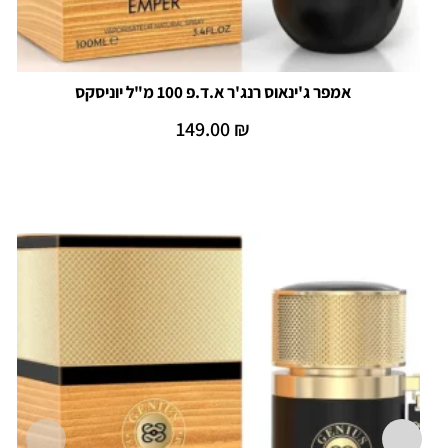
אמפר ג'ינאוס רנג'ר א.ד.פ 100 מ"ל יוניסקס
149.00
₪
הוספה לסל