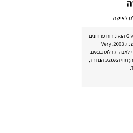
ה
הבושם Very Irresistible של חברת Givenchy הוא ניחוח פרחונים
פירותים לנשים . Very Irresistible הושק בשנת 2003. Very
ן, סופי לאבה וקרלוס בנאים.
ה; תווי האמצע הם ורד,