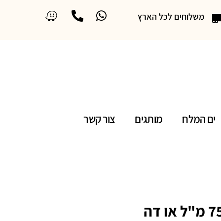
משלוחים לכל הארץ
ים המלח
מותגים
צור קשר
ג'יבנצ'י ורי ארסיסטבל 75 מ"ל או דה