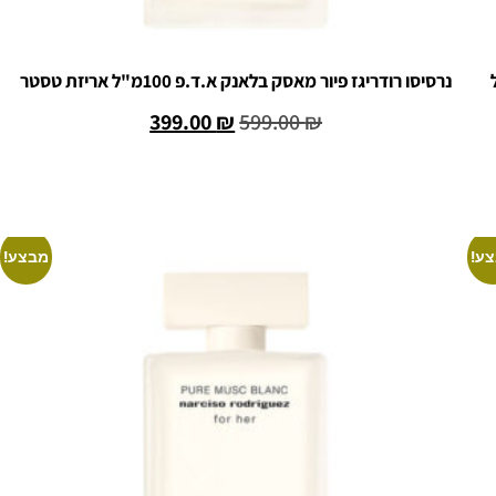
 100 מ"ל
נרסיסו רודריגז פיור מאסק בלאנק א.ד.פ 100מ"ל אריזת טסטר
399.00
₪
599.00
₪
הוספה לסל
ע!
מבצע!