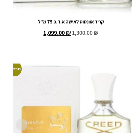
קריד אוונטוס לאישה א.ד.פ 75 מ"ל
1,099.00
₪
1,300.00
₪
הוספה לסל
מבצע!