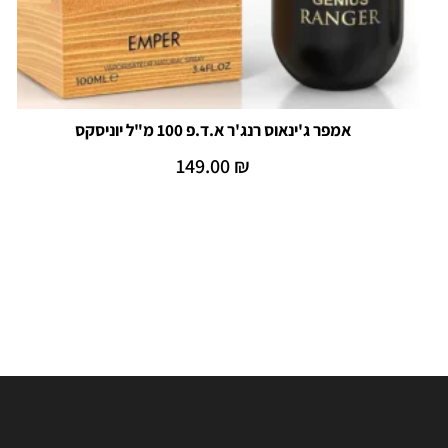
אמפר ג'ינאוס רנג'ר א.ד.פ 100 מ"ל יוניסקס
149.00
₪
הוספה לסל