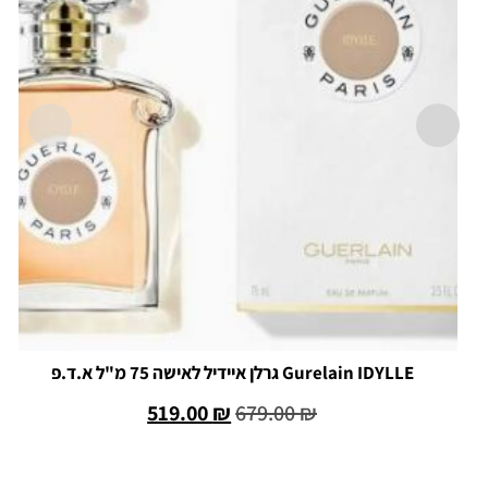
Gurelain IDYLLE גרלן איידיל לאישה 75 מ"ל א.ד.פ
519.00
₪
679.00
₪
הוספה לסל