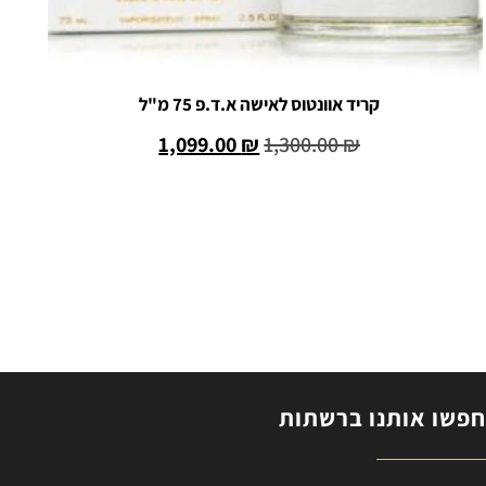
קריד אוונטוס לאישה א.ד.פ 75 מ"ל
1,099.00
₪
1,300.00
₪
הוספה לסל
פשו אותנו ברשתות