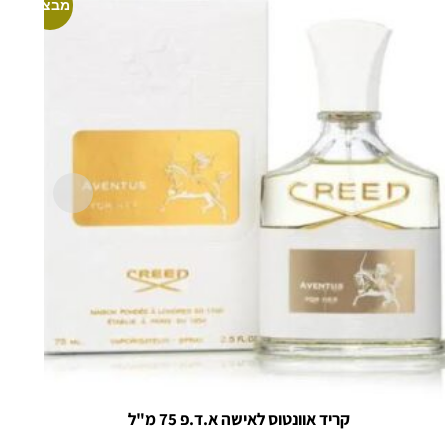
מבצע!
קריד אוונטוס לאישה א.ד.פ 75 מ"ל