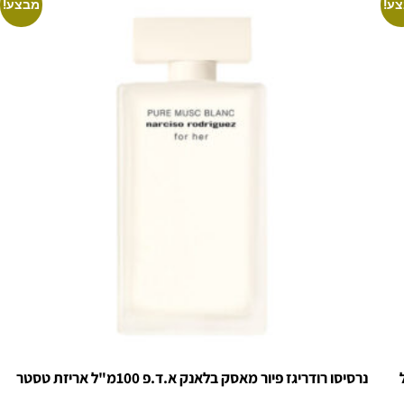
ע!
מבצע!
 100 מ"ל
נרסיסו רודריגז פיור מאסק בלאנק א.ד.פ 100מ"ל אריזת טסטר