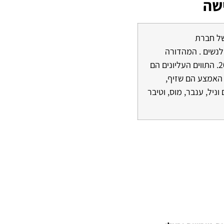
שה
The One Gold Limited Edition של חברת
 ענבר לנשים . המהדורה
המוגבלת של One Gold הושקה בשנת 2013. התווים העליונים הם
י האמצע הם שזיף,
וניל, ענבר, מוס, וטיבר