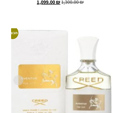
1,099.00
₪
1,300.00
₪
הוספה לסל
מבצע!