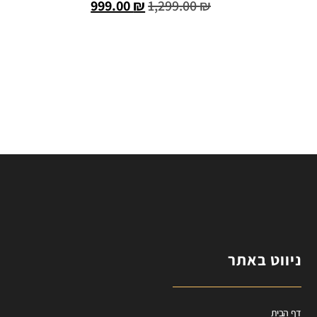
999.00
₪
1,299.00
₪
הוספה לסל
ניווט באתר
דף הבית