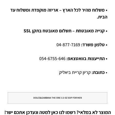
• משלוח מהיר לכל הארץ – אריזה מוקפדת ומשלוח עד
הבית.
• קנייה מאובטחת – תשלום מאובטח בתקן SSL
• טלפון משרד:
04-877-7169
• התייעצות בוואטצאפ:
054-6755-646
•
כתובת:
קריון קריית ביאליק
DOLCE&GABBANA THE ONE 3.3 OZ EDP FOR MEN
המוצר לא במלאי? רשמו לנו כאן למטה ונעדכן אתכם ישר!