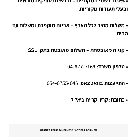
• 100% בשמים מקוריים – נרכשים מספקים מורשים
ובעלי תעודות מקוריות.
• משלוח מהיר לכל הארץ – אריזה מוקפדת ומשלוח עד
הבית.
• קנייה מאובטחת – תשלום מאובטח בתקן SSL
• טלפון משרד:
04-877-7169
• התייעצות בוואטצאפ:
054-6755-646
•
כתובת:
קריון קריית ביאליק
HERMES TERRE D'HERMES 3.3 OZ EDT FOR MEN