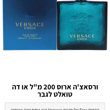
ורסאצ'ה ארוס 200 מ"ל או דה
טואלט לגבר
הבושם Eros של חברת Versace הוא ניחוח שרך ארומטי