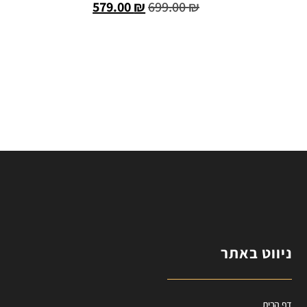
579.00
₪
699.00
₪
הוספה לסל
ניווט באתר
דף הבית