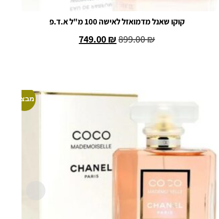
קוקו שאנל מדמואזל לאישה 100 מ"ל א.ד.פ
749.00
₪
899.00
₪
הוספה לסל
מבצע!