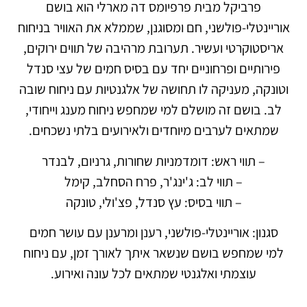
פרביקל מבית פרפיומס דה מארלי הוא בושם
אוריינטלי-פולשני, חם ומסוגנן, שממלא את האוויר בניחוח
אריסטוקרטי ועשיר. תערובת מרהיבה של תווים ירוקים,
פירותיים ופרחוניים יחד עם בסיס חמים של עצי סנדל
וטונקה, מעניקה לו תחושה של אלגנטיות עם ניחוח שובה
לב. בושם זה מושלם למי שמחפש ניחוח מענג וייחודי,
שמתאים לערבים מיוחדים ולאירועים בלתי נשכחים.
– תווי ראש: דומדמניות שחורות, גרניום, לבנדר
– תווי לב: ג'ינג'ר, פרח הסחלב, קימל
– תווי בסיס: עץ סנדל, פצ'ולי, טונקה
סגנון: אוריינטלי-פולשני, רענן ומרענן עם עושר חמים
למי שמחפש בושם שנשאר איתך לאורך זמן, עם ניחוח
עוצמתי ואלגנטי שמתאים לכל עונה ואירוע.