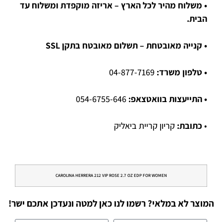
• משלוח מהיר לכל הארץ – אריזה מוקפדת ומשלוח עד
הבית.
• קנייה מאובטחת – תשלום מאובטח בתקן SSL
• טלפון משרד:
04-877-7169
• התייעצות בוואטצאפ:
054-6755-646
•
כתובת:
קריון קריית ביאליק
CAROLINA HERRERA 212 VIP ROSE 2.7 OZ EDP FOR WOMEN
המוצר לא במלאי? רשמו לנו כאן למטה ונעדכן אתכם ישר!