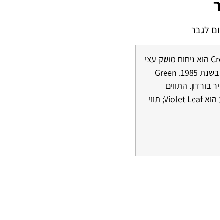
ר
הבושם Green Irish Tweed של חברת Creed הוא ניחוח מושק עצי
פרחוני לגברים. Green Irish Tweed הושק בשנת 1985. Green
 ופייר בורדון. התווים
העליונים הם לימון ורבנה ואיריס; תו האמצע הוא Violet Leaf; תווי