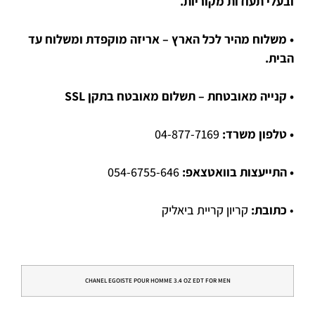
ובעלי תעודות מקוריות.
• משלוח מהיר לכל הארץ – אריזה מוקפדת ומשלוח עד
הבית.
• קנייה מאובטחת – תשלום מאובטח בתקן SSL
• טלפון משרד:
04-877-7169
• התייעצות בוואטצאפ:
054-6755-646
•
כתובת:
קריון קריית ביאליק
CHANEL EGOISTE POUR HOMME 3.4 OZ EDT FOR MEN