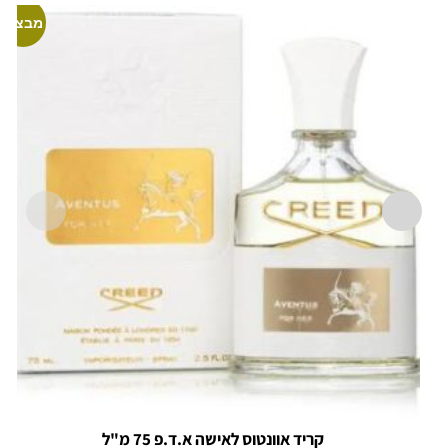
מבצע!
קריד אוונטוס לאישה א.ד.פ 75 מ"ל