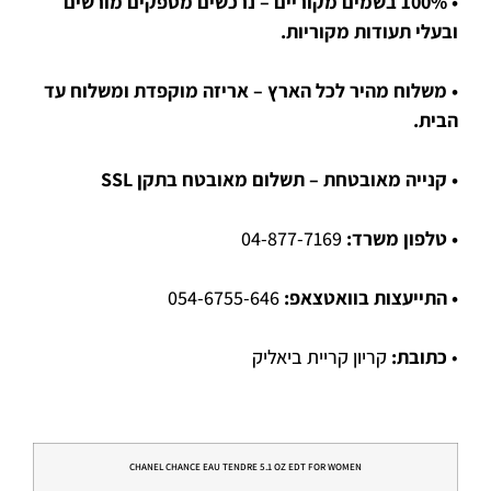
• 100% בשמים מקוריים – נרכשים מספקים מורשים
ובעלי תעודות מקוריות.
• משלוח מהיר לכל הארץ – אריזה מוקפדת ומשלוח עד
הבית.
• קנייה מאובטחת – תשלום מאובטח בתקן SSL
• טלפון משרד:
04-877-7169
• התייעצות בוואטצאפ:
054-6755-646
•
כתובת:
קריון קריית ביאליק
CHANEL CHANCE EAU TENDRE 5.1 OZ EDT FOR WOMEN