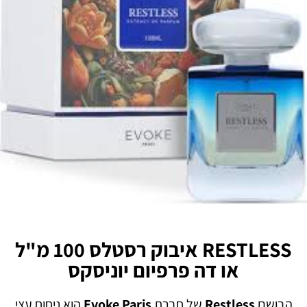
RESTLESS איבוק רסטלס 100 מ"ל
או דה פרפיום יוניסקס
הבושם
Restless
של חברת
Evoke Paris
הוא ניחוח עצי